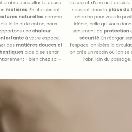
chambre accueillante passe
Le secret d’une nuit paisible
les
matières
. En choisissant
souvent dans la
place du l
extures
naturelles
comme
cherche pour vous la posi
bois, le lin ou le coton, nous
idéale, celle qui vous don
apportons une
chaleur
sentiment de
protection
e
onfortante
à votre espace.
sécurité
. En réorganisa
her des
matières douces et
l’espace, on libère la circula
hentiques
aide à se sentir
on crée un recoin où l’on se 
ntanément « bien chez soi ».
l’abri, loin du passage.