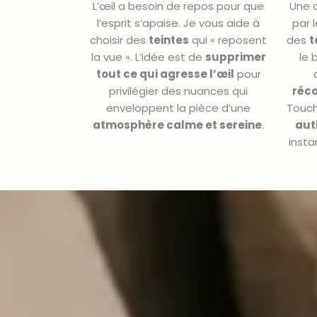
L’œil a besoin de repos pour que
Une 
l’esprit s’apaise. Je vous aide à
par 
choisir des
teintes
qui « reposent
des
t
la vue ». L’idée est de
supprimer
le 
tout ce qui agresse l’œil
pour
privilégier des nuances qui
réc
enveloppent la pièce d’une
Touc
atmosphère calme et sereine
.
aut
insta