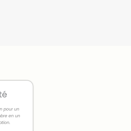
té
on pour un
mbre en un
tion.