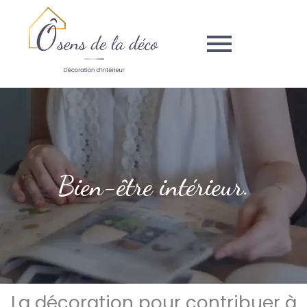
Aller
au
contenu
Bien-être intérieur.
La décoration pour contribuer à